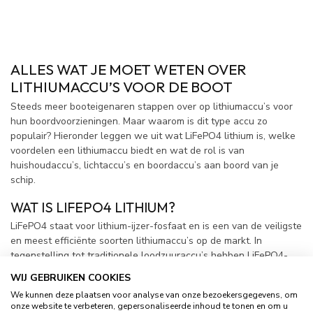
ALLES WAT JE MOET WETEN OVER
LITHIUMACCU’S VOOR DE BOOT
Steeds meer booteigenaren stappen over op lithiumaccu’s voor
hun boordvoorzieningen. Maar waarom is dit type accu zo
populair? Hieronder leggen we uit wat LiFePO4 lithium is, welke
voordelen een lithiumaccu biedt en wat de rol is van
huishoudaccu’s, lichtaccu’s en boordaccu’s aan boord van je
schip.
WAT IS LIFEPO4 LITHIUM?
LiFePO4 staat voor lithium-ijzer-fosfaat en is een van de veiligste
en meest efficiënte soorten lithiumaccu’s op de markt. In
tegenstelling tot traditionele loodzuuraccu’s hebben LiFePO4-
accu’s een veel langere levensduur, zijn ze lichter en bieden ze
WIJ GEBRUIKEN COOKIES
een stabiele spanning gedurende de gehele ontlading. Hierdoor
We kunnen deze plaatsen voor analyse van onze bezoekersgegevens, om
zijn ze ideaal voor gebruik op boten, waar betrouwbaarheid en
onze website te verbeteren, gepersonaliseerde inhoud te tonen en om u