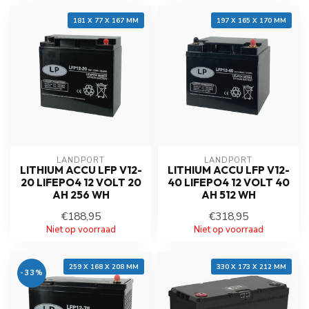
181 X 77 X 167 MM
197 X 165 X 170 MM
LANDPORT
LANDPORT
LITHIUM ACCU LFP V12-
LITHIUM ACCU LFP V12-
20 LIFEPO4 12 VOLT 20
40 LIFEPO4 12 VOLT 40
AH 256 WH
AH 512 WH
€188,95
€318,95
Niet op voorraad
Niet op voorraad
259 X 168 X 208 MM
330 X 173 X 212 MM
-33%