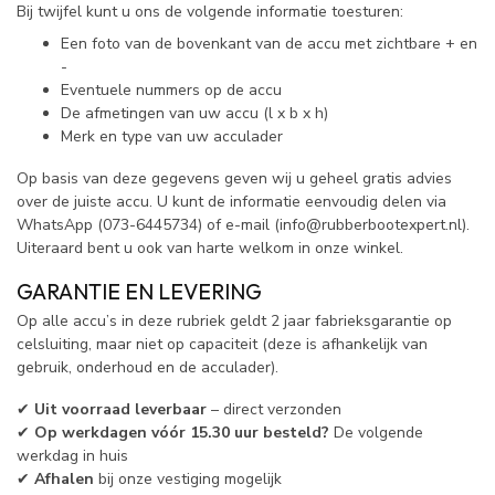
Bij twijfel kunt u ons de volgende informatie toesturen:
Een foto van de bovenkant van de accu met zichtbare + en
-
Eventuele nummers op de accu
De afmetingen van uw accu (l x b x h)
Merk en type van uw acculader
Op basis van deze gegevens geven wij u geheel gratis advies
over de juiste accu. U kunt de informatie eenvoudig delen via
WhatsApp (073-6445734) of e-mail (
info@rubberbootexpert.nl
).
Uiteraard bent u ook van harte welkom in onze winkel.
GARANTIE EN LEVERING
Op alle accu’s in deze rubriek geldt 2 jaar fabrieksgarantie op
celsluiting, maar niet op capaciteit (deze is afhankelijk van
gebruik, onderhoud en de acculader).
✔
Uit voorraad leverbaar
– direct verzonden
✔
Op werkdagen vóór 15.30 uur besteld?
De volgende
werkdag in huis
✔
Afhalen
bij onze vestiging mogelijk