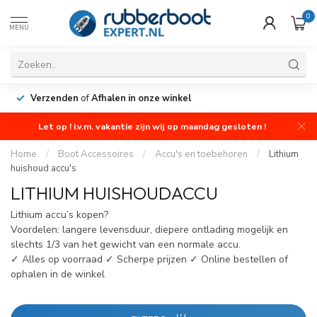
0
MENU
Verzenden
of
Afhalen in onze winkel
Let op ! i.v.m. vakantie zijn wij op maandag gesloten !
Home
/
Boot Accessoires
/
Accu's en toebehoren
/
Lithium
huishoud accu's
LITHIUM HUISHOUDACCU
Lithium accu’s kopen?
Voordelen: langere levensduur, diepere ontlading mogelijk en
slechts 1/3 van het gewicht van een normale accu.
✓ Alles op voorraad ✓ Scherpe prijzen ✓ Online bestellen of
ophalen in de winkel