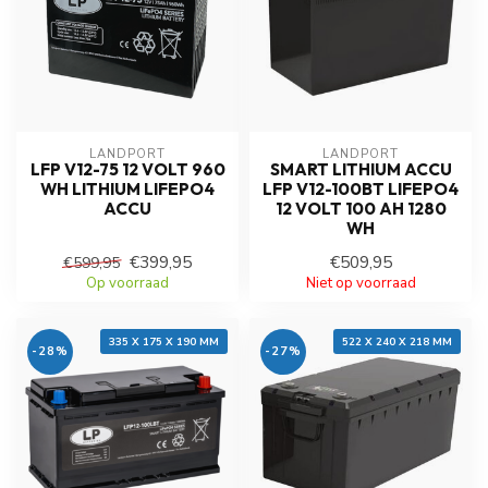
LANDPORT
LANDPORT
LFP V12-75 12 VOLT 960
SMART LITHIUM ACCU
WH LITHIUM LIFEPO4
LFP V12-100BT LIFEPO4
ACCU
12 VOLT 100 AH 1280
WH
€399,95
€509,95
€599,95
Op voorraad
Niet op voorraad
335 X 175 X 190 MM
522 X 240 X 218 MM
-28%
-27%