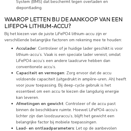
System (BMS) dat beschermt tegen overladen en
diepontlading.
WAAROP LETTEN BIJ DE AANKOOP VAN EEN
LIFEPO4 LITHIUM-ACCU?
Bij het kiezen van de juiste LiFePO4 lithium-accu zijn er
verschillende belangrijke factoren om rekening mee te houden:
Acculader
: Controleer of je huidige lader geschikt is voor
lithium-accu’s. Vaak is een speciale lader vereist, omdat
LiFePO4-accu’s een andere laadcurve hebben dan
conventionele accu’s.
Capaciteit en vermogen
: Zorg ervoor dat de accu
voldoende capaciteit (uitgedrukt in ampère-uren, Ah) heeft
voor jouw toepassing. Bij deep-cycle gebruik is het
essentieel om een accu te kiezen die langdurig energie
kan leveren.
Afmetingen en gewicht
: Controleer of de accu past
binnen de beschikbare ruimte. Hoewel LiFePO4-accu’s
lichter zijn dan loodzuuraccu’s, blijft het gewicht een
belangrijke factor bij mobiele toepassingen.
Laad- en ontlaadparameters
: Let op de aanbevolen