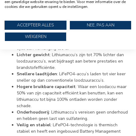
lange levensduur essentieel zijn.
een geweldige website-ervaring te bieden. Voor meer informatie over de
cookies die we gebruiken opent u de instellingen.
DE VOORDELEN VAN EEN LITHIUMACCU
Het gebruik van een lithiumaccu voor je boot heeft meerdere
ACCEPTEER ALLES
NEE, PAS AAN
voordelen:
Lange levensduur
: Een lithiumaccu kan tot 5000 laadcycli
WEIGEREN
meegaan, terwijl een loodzuuraccu vaak na 300 tot 500
cycli aan vervanging toe is.
Lichter gewicht
: Lithiumaccu’s zijn tot 70% lichter dan
loodzuuraccu’s, wat bijdraagt aan betere prestaties en
brandstofefficiëntie.
Snellere laadtijden
: LiFePO4-accu’s laden tot vier keer
sneller op dan conventionele loodzuuraccu’s.
Hogere bruikbare capaciteit
: Waar een loodaccu maar
50% van zijn capaciteit efficiënt kan benutten, kan een
lithiumaccu tot bijna 100% ontladen worden zonder
schade.
Onderhoudsvrij
: Lithiumaccu’s vereisen geen onderhoud
en hebben geen last van sulfatering.
Veilig en stabiel
: LiFePO4-technologie is thermisch
stabiel en heeft een ingebouwd Battery Management