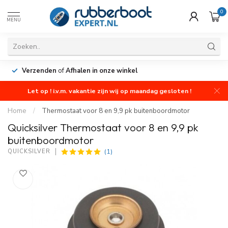
0
MENU
Verzenden
of
Afhalen in onze winkel
Let op ! i.v.m. vakantie zijn wij op maandag gesloten !
Home
/
Thermostaat voor 8 en 9,9 pk buitenboordmotor
Quicksilver Thermostaat voor 8 en 9,9 pk
buitenboordmotor
(1)
QUICKSILVER