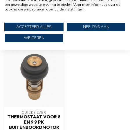
onze website te verbeteren, gepersonaliseerde inhoud te tonen en om u
MERCURY
Mercury 9,9 pk Viertakt
€2.999,95
een geweldige website-ervaring te bieden. Voor meer informatie over de
Kortstaart
cookies die we gebruiken opent u de instellingen.
€2.629,95
Buitenboordmotor
ACCEPTEER ALLES
NEE, PAS AAN
WEIGEREN
RECENT BEKEKEN
QUICKSILVER
THERMOSTAAT VOOR 8
EN 9,9 PK
BUITENBOORDMOTOR