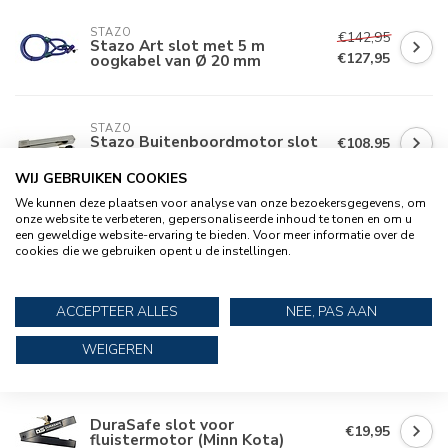
STAZO
€142,95
Stazo Art slot met 5 m
€127,95
oogkabel van Ø 20 mm
STAZO
Stazo Buitenboordmotor slot
€108,95
SCM
WIJ GEBRUIKEN COOKIES
We kunnen deze plaatsen voor analyse van onze bezoekersgegevens, om
STAZO
onze website te verbeteren, gepersonaliseerde inhoud te tonen en om u
Stazo Smartlock
€214,95
een geweldige website-ervaring te bieden. Voor meer informatie over de
buitenboordmotor slot met
€189,95
cookies die we gebruiken opent u de instellingen.
2,5 m lassokabel van Ø 20 mm
ACCEPTEER ALLES
NEE, PAS AAN
STAZO
Stazo Smartlock
€234,95
buitenboordmotor slot met 5
€209,95
WEIGEREN
m lasso kabel van Ø 20 mm
DuraSafe slot voor
€19,95
fluistermotor (Minn Kota)