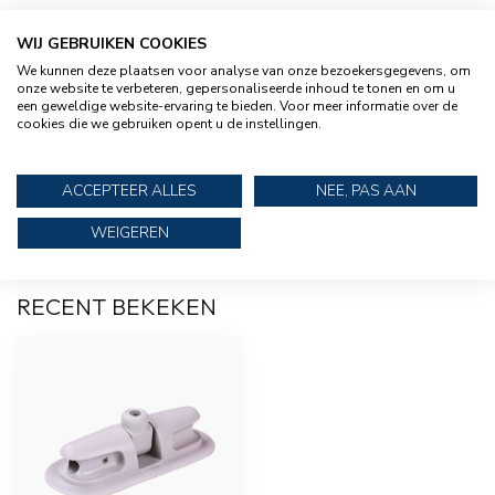
WIJ GEBRUIKEN COOKIES
TALAMEX
We kunnen deze plaatsen voor analyse van onze bezoekersgegevens, om
Talamex Peddel set met gat
€59,95
onze website te verbeteren, gepersonaliseerde inhoud te tonen en om u
voor roeidol 152 cm lang
een geweldige website-ervaring te bieden. Voor meer informatie over de
cookies die we gebruiken opent u de instellingen.
TALAMEX
Talamex RVS bimini houder voor
€13,95
ACCEPTEER ALLES
NEE, PAS AAN
plakhouder zonder roeidol
WEIGEREN
RECENT BEKEKEN