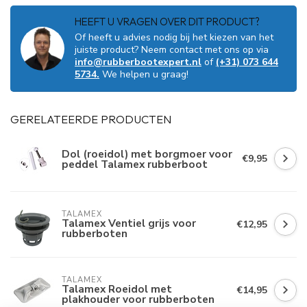
HEEFT U VRAGEN OVER DIT PRODUCT?
Of heeft u advies nodig bij het kiezen van het
juiste product? Neem contact met ons op via
info@rubberbootexpert.nl
of
(+31) 073 644
5734.
We helpen u graag!
GERELATEERDE PRODUCTEN
Dol (roeidol) met borgmoer voor
€9,95
peddel Talamex rubberboot
TALAMEX
Talamex Ventiel grijs voor
€12,95
rubberboten
TALAMEX
Talamex Roeidol met
€14,95
plakhouder voor rubberboten