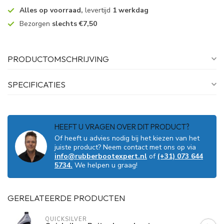
Alles op voorraad,
levertijd
1 werkdag
Bezorgen
slechts €7,50
PRODUCTOMSCHRIJVING
SPECIFICATIES
HEEFT U VRAGEN OVER DIT PRODUCT?
Of heeft u advies nodig bij het kiezen van het
juiste product? Neem contact met ons op via
info@rubberbootexpert.nl
of
(+31) 073 644
5734.
We helpen u graag!
GERELATEERDE PRODUCTEN
QUICKSILVER