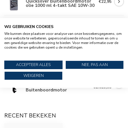
Quicksilver Buitenboordmotor
€22,95
olie 1000 ml 4-takt SAE 10W-30
MERCURY
WIJ GEBRUIKEN COOKIES
Mercury 2.5 pk Viertakt
€949,95
Kortstaart Buitenboordmotor
We kunnen deze plaatsen voor analyse van onze bezoekersgegevens, om
onze website te verbeteren, gepersonaliseerde inhoud te tonen en om u
een geweldige website-ervaring te bieden. Voor meer informatie over de
cookies die we gebruiken opent u de instellingen.
MERCURY
Mercury 3.5 pk Viertakt
€1.039,95
Kortstaart
Buitenboordmotor
ACCEPTEER ALLES
NEE, PAS AAN
WEIGEREN
MERCURY
Mercury 9,9 pk Viertakt
€2.999,95
Kortstaart
€2.629,95
Buitenboordmotor
RECENT BEKEKEN