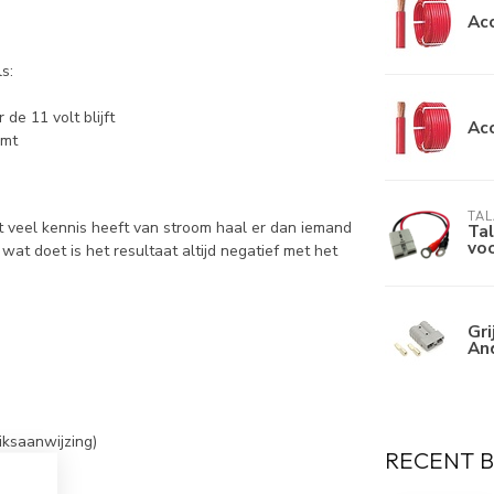
Ac
s:
de 11 volt blijft
Ac
omt
TA
et veel kennis heeft van stroom haal er dan iemand
Ta
voo
at doet is het resultaat altijd negatief met het
Gri
An
iksaanwijzing)
RECENT 