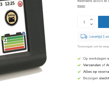
meerdere accu's te 
meer
.
Levertijd 1 
Toevoegen om te verge
Op werkdagen
Verzenden
of
A
Alles op voorr
Bezorgen
slech