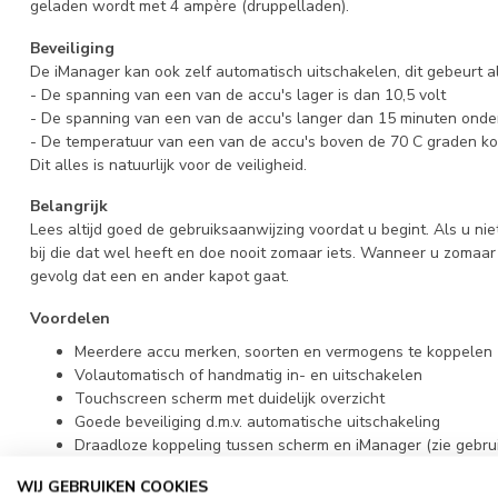
geladen wordt met 4 ampère (druppelladen).
Beveiliging
De iManager kan ook zelf automatisch uitschakelen, dit gebeurt al
- De spanning van een van de accu's lager is dan 10,5 volt
- De spanning van een van de accu's langer dan 15 minuten onder 
- De temperatuur van een van de accu's boven de 70 C graden k
Dit alles is natuurlijk voor de veiligheid.
Belangrijk
Lees altijd goed de gebruiksaanwijzing voordat u begint. Als u ni
bij die dat wel heeft en doe nooit zomaar iets. Wanneer u zomaar w
gevolg dat een en ander kapot gaat.
Voordelen
Meerdere accu merken, soorten en vermogens te koppelen
Volautomatisch of handmatig in- en uitschakelen
Touchscreen scherm met duidelijk overzicht
Goede beveiliging d.m.v. automatische uitschakeling
Draadloze koppeling tussen scherm en iManager (zie gebru
Aparte uitgang voor de startaccu
WIJ GEBRUIKEN COOKIES
Accu's gaan langer mee door goed management