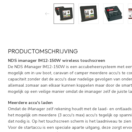
PRODUCTOMSCHRIJVING
NDS imanager IM12-150W wireless touchscreen
De NDS iManager IM12-150W is een accubeheersysteem met een w
mogelijk om in uw boot, caravan of camper meerdere accu's te co
capaciteit zonder dat de accu's daar nadelige gevolgen van onde
allemaal zomaar aan elkaar kunnen koppelen maar door de smart-
mogelijk op een veilige manier omdat de imanager zelf de juiste l
Meerdere accu's laden
Omdat de iManager zelf rekening houdt met de laad- en ontlaadstr
het mogelijk om meerdere (3 accu's max) accu's tegelijk op spanni
dat nodig is. Op het touchscreen scherm is het laadniveau te zien
Voor de startaccu is een speciale aparte uitgang, deze zorgt ervoo