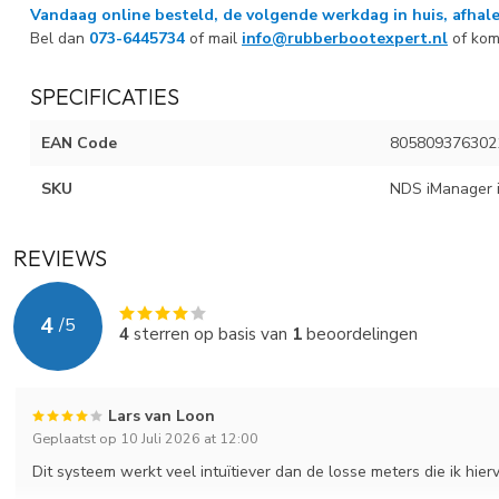
Vandaag online besteld, de volgende werkdag in huis, afhale
Bel dan
073-6445734
of mail
info@rubberbootexpert.nl
of kom
SPECIFICATIES
EAN Code
805809376302
SKU
NDS iManager
REVIEWS
4
/
5
4
sterren op basis van
1
beoordelingen
Lars van Loon
Geplaatst op 10 Juli 2026 at 12:00
Dit systeem werkt veel intuïtiever dan de losse meters die ik hier