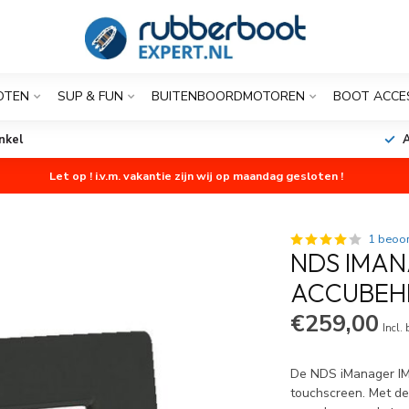
OTEN
SUP & FUN
BUITENBOORDMOTOREN
BOOT ACCE
nkel
A
Let op ! i.v.m. vakantie zijn wij op maandag gesloten !
1 beoor
NDS IMAN
ACCUBEH
€259,00
Incl.
De NDS iManager IM
touchscreen. Met de