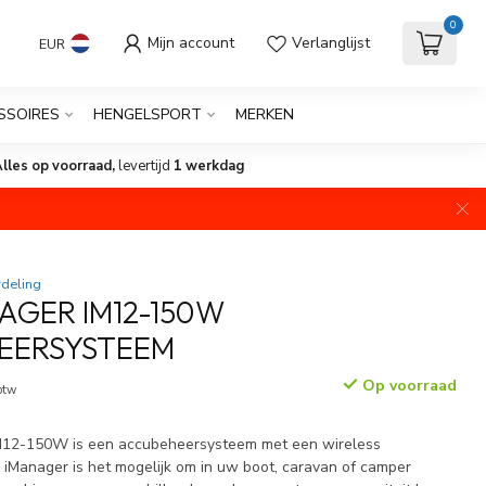
0
Mijn account
Verlanglijst
EUR
SSOIRES
HENGELSPORT
MERKEN
lles op voorraad,
levertijd
1 werkdag
deling
AGER IM12-150W
EERSYSTEEM
Op voorraad
 btw
12-150W is een accubeheersysteem met een wireless
 iManager is het mogelijk om in uw boot, caravan of camper