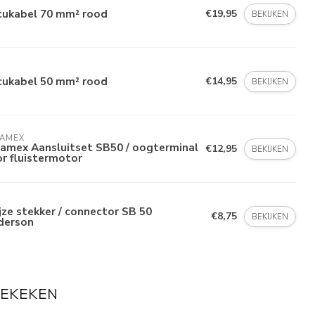
cukabel 70 mm² rood
€19,95
BEKIJKEN
cukabel 50 mm² rood
€14,95
BEKIJKEN
LAMEX
lamex Aansluitset SB50 / oogterminal
€12,95
BEKIJKEN
r fluistermotor
jze stekker / connector SB 50
€8,75
BEKIJKEN
derson
BEKEKEN