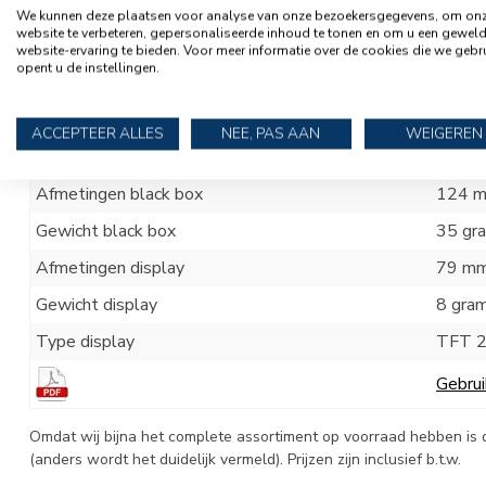
We kunnen deze plaatsen voor analyse van onze bezoekersgegevens, om on
website te verbeteren, gepersonaliseerde inhoud te tonen en om u een gewel
Specificaties iManager
website-ervaring te bieden. Voor meer informatie over de cookies die we gebr
opent u de instellingen.
Merk
NDS E
Type
iMana
ACCEPTEER ALLES
NEE, PAS AAN
WEIGEREN
Nominale accuspanning
12 vol
Afmetingen black box
124 m
Gewicht black box
35 gr
Afmetingen display
79 mm
Gewicht display
8 gra
Type display
TFT 2,
Gebrui
Omdat wij bijna het complete assortiment op voorraad hebben is d
(anders wordt het duidelijk vermeld). Prijzen zijn inclusief b.t.w.