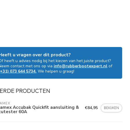
Heeft u vragen over dit product?
Of heeft u advies nodig bij het kiezen van het juiste product?
Neem contact met ons op via
info@rubberbootexpert.nl
of
(+31) 073 644 5734.
We helpen u graag!
ERDE PRODUCTEN
LAMEX
amex Accubak Quickfit aansluiting &
€84,95
BEKIJKEN
cutester 60A