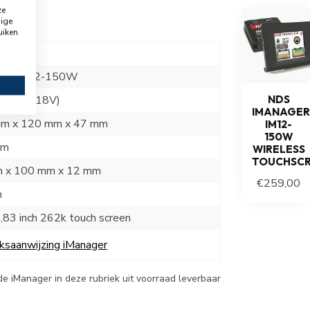
ze
dige
uiken
nergy
ger iM12-150W
NDS
t (9V - 18V)
IMANAGER
m x 120 mm x 47 mm
IM12-
150W
am
WIRELESS
TOUCHSC
 x 100 mm x 12 mm
€259,00
m
83 inch 262k touch screen
ksaanwijzing iManager
e iManager in deze rubriek uit voorraad leverbaar