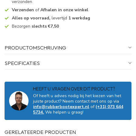
verzonden
Verzenden
of
Afhalen in onze winkel
Alles op voorraad,
levertijd
1 werkdag
Bezorgen
slechts €7,50
PRODUCTOMSCHRIJVING
SPECIFICATIES
HEEFT U VRAGEN OVER DIT PRODUCT?
Of heeft u advies nodig bij het kiezen van het
juiste product? Neem contact met ons op via
info@rubberbootexpert.nl
of
(+31) 073 644
5734.
We helpen u graag!
GERELATEERDE PRODUCTEN