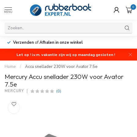
0
MENU
Verzenden
of
Afhalen in onze winkel
Let op ! i.v.m. vakantie zijn wij op maandag gesloten !
Home
/
Accu snellader 230W voor Avator 7.5e
Mercury Accu snellader 230W voor Avator
7.5e
(0)
MERCURY