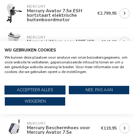
MERCURY
Mercury Avator 7.5e ESH
€2.799,95
kortstaart elektrische
buitenboordmotor
MERCURY
Mercury Lithium accu 1005 Wh
€949,95
voor Avator 7.5e
WIJ GEBRUIKEN COOKIES
We kunnen deze plaatsen voor analyse van onze bezoekersgegevens, om
onze website te verbeteren, gepersonaliseerde inhoud te tonen en om u
QUICKSILVER
een geweldige website-ervaring te bieden. Voor meer informatie over de
Quicksilver Spiegelslot voor
€139,95
cookies die we gebruiken opent u de instellingen.
Avator 7.5e
ACCEPTEER ALLES
NEE, PAS AAN
MERCURY
Mercury Rugtas voor Mercury
€99,95
WEIGEREN
Avator 7.5e accu
MERCURY
Mercury Beschermhoes voor
€119,95
Mercury Avator 7.5e