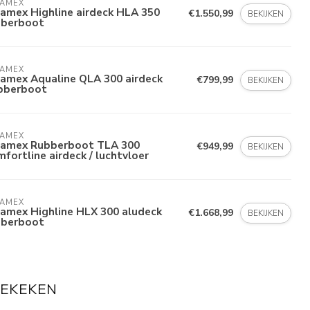
LAMEX
amex Highline airdeck HLA 350
€1.550,99
BEKIJKEN
bberboot
LAMEX
lamex Aqualine QLA 300 airdeck
€799,99
BEKIJKEN
bberboot
LAMEX
lamex Rubberboot TLA 300
€949,99
BEKIJKEN
fortline airdeck / luchtvloer
LAMEX
lamex Highline HLX 300 aludeck
€1.668,99
BEKIJKEN
bberboot
BEKEKEN