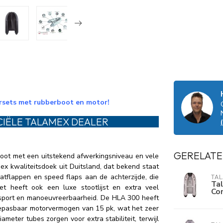
arsets met rubberboot en motor!
CIËLE TALAMEX DEALER
GERELATE
oot met een uitstekend afwerkingsniveau en vele
ex kwaliteitsdoek uit Duitsland, dat bekend staat
atflappen en speed flaps aan de achterzijde, die
TA
Ta
Het heeft ook een luxe stootlijst en extra veel
Com
nsport en manoeuvreerbaarheid. De HLA 300 heeft
epasbaar motorvermogen van 15 pk, wat het zeer
ameter tubes zorgen voor extra stabiliteit, terwijl