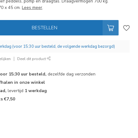
ief peddels, pomp en draagtas. Draagvermogen 700 kg.
70 x 45 cm.
Lees meer
.
BESTELLEN
werkdag (voor 15:30 uur besteld, de volgende werkdag bezorgd)
lijken
Deel dit product
voor 15:30 uur besteld,
dezelfde dag verzonden
fhalen in onze winkel
aad,
levertijd
1 werkdag
ts €7,50