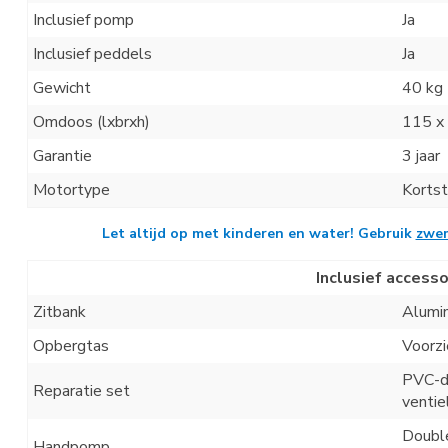
Inclusief pomp
Ja
Inclusief peddels
Ja
Gewicht
40 kg
Omdoos (lxbrxh)
115 x
Garantie
3 jaar
Motortype
Kortst
Let altijd op met kinderen en water!
Gebruik
zwe
Inclusief accesso
Zitbank
Alumin
Opbergtas
Voorzi
PVC-do
Reparatie set
ventie
Doubl
Handpomp