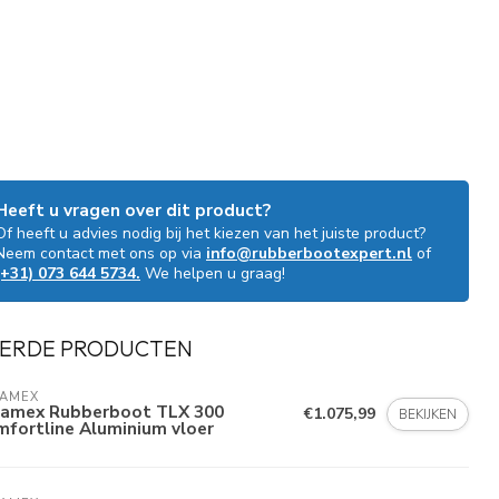
Heeft u vragen over dit product?
Of heeft u advies nodig bij het kiezen van het juiste product?
Neem contact met ons op via
info@rubberbootexpert.nl
of
(+31) 073 644 5734.
We helpen u graag!
ERDE PRODUCTEN
LAMEX
lamex Rubberboot TLX 300
€1.075,99
BEKIJKEN
fortline Aluminium vloer