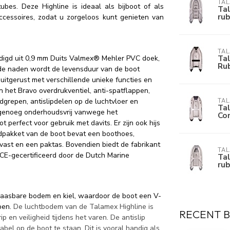
TA
ubes. Deze Highline is ideaal als bijboot of als
Tal
ru
ccessoires, zodat u zorgeloos kunt genieten van
TA
Ta
ardigd uit 0,9 mm Duits Valmex® Mehler PVC doek,
Ru
 de naden wordt de levensduur van de boot
uitgerust met verschillende unieke functies en
 het Bravo overdrukventiel, anti-spatflappen,
dgrepen, antislipdelen op de luchtvloer en
TA
Ta
nagenoeg onderhoudsvrij vanwege het
Com
perfect voor gebruik met davits. Er zijn ook hijs
rdpakket van de boot bevat een boothoes,
vast en een paktas. Bovendien biedt de fabrikant
TA
 CE-gecertificeerd door de Dutch Marine
Ta
ru
aasbare bodem en kiel, waardoor de boot een V-
ppen.
De luchtbodem van de Talamex Highline is
RECENT 
ip en veiligheid tijdens het varen. De antislip
bel op de boot te staan. Dit is vooral handig als