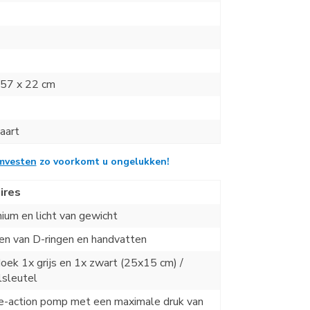
 57 x 22 cm
aart
mvesten
zo voorkomt
u ongelukken!
ires
ium en licht van gewicht
en van D-ringen en handvatten
ek 1x grijs en 1x zwart (25x15 cm) /
lsleutel
e-action pomp met een maximale druk van