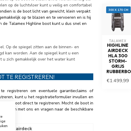
elen op de luchtvloer kunt u veilig en comfortabel
300 X 170 CM
ndien is de boot licht van gewicht, klein verpakt
emakkelijk op te blazen en te vervoeren en is hij
 de Talamex Highline boot kunt u dus snel en
TALAMEX
HIGHLINE
el. Op de spiegel zitten aan de binnen- en
AIRDECK
gd kan worden. Aan de spiegel kunt u een
HLA 300
 u zich gemakkelijk over het water kunt
STORM-
GRIJS
RUBBERB
T TE REGISTREREN!
€1.499,99
e registreren om eventuele garantieclaims of
reren, kunt u het registratieformulier invullen en
 om uw boot direct te registreren. Mocht de boot in
t opnemen met ons en vragen naar de beschikbare
ze
dige
uiken
00
met airdeck