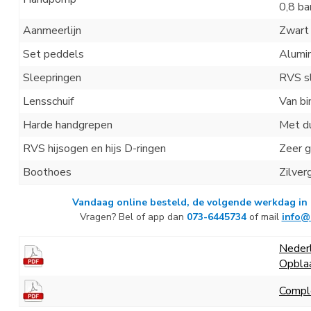
0,8 ba
Aanmeerlijn
Zwart
Set peddels
Alumi
Sleepringen
RVS s
Lensschuif
Van bi
Harde handgrepen
Met du
RVS hijsogen en hijs D-ringen
Zeer g
Boothoes
Zilver
Vandaag online
besteld
, de volgende werkdag in 
Vragen? Bel of app dan
073-6445734
of mail
info@
Neder
Opbla
Comple