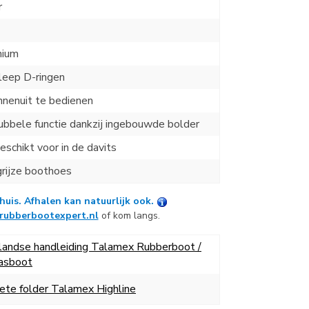
r
nium
leep D-ringen
nnenuit te bedienen
bbele functie dankzij ingebouwde bolder
eschikt voor in de davits
grijze boothoes
huis. Afhalen kan natuurlijk ook.
rubberbootexpert.nl
of kom langs.
landse handleiding Talamex Rubberboot /
asboot
te folder Talamex Highline