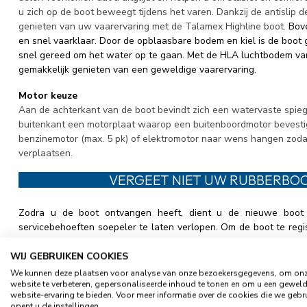
u zich op de boot beweegt tijdens het varen. Dankzij de antislip d
genieten van uw vaarervaring met de Talamex Highline boot.
Bove
en snel vaarklaar. Door de opblaasbare bodem en kiel is de boot g
snel gereed om het water op te gaan. Met de HLA luchtbodem van
gemakkelijk genieten van een geweldige vaarervaring.
Motor keuze
Aan de achterkant van de boot bevindt zich een watervaste spieg
buitenkant een motorplaat waarop een buitenboordmotor bevesti
benzinemotor (max. 5 pk) of elektromotor naar wens hangen zodat
verplaatsen.
VERGEET NIET UW RUBBERBOO
Zodra u de boot ontvangen heeft, dient u de nieuwe boot t
servicebehoeften soepeler te laten verlopen. Om de boot te regist
naar ons mailen of rechtstreek naar Talamex sturen. Klik ''
HIER
''
de toekomst een servicebeurt nodig hebben, kunt u ook contac
WIJ GEBRUIKEN COOKIES
diensten.
We kunnen deze plaatsen voor analyse van onze bezoekersgegevens, om on
website te verbeteren, gepersonaliseerde inhoud te tonen en om u een gewel
website-ervaring te bieden. Voor meer informatie over de cookies die we gebr
Kenmerken Highline HLA
3
opent u de instellingen.