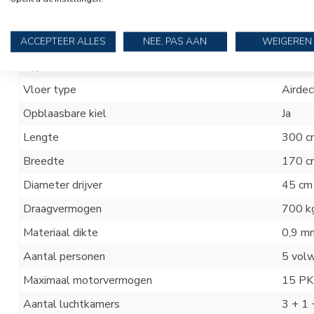
Merk
Talam
Uitvoering
Highli
ACCEPTEER ALLES
NEE, PAS AAN
WEIGEREN
Type
HLA
3
Vloer type
Airdec
Opblaasbare kiel
Ja
Lengte
300 c
Breedte
170 c
Diameter drijver
45 cm
Draagvermogen
700 k
Materiaal dikte
0,9 m
Aantal personen
5 vol
Maximaal motorvermogen
15 PK
Aantal luchtkamers
3 + 1 