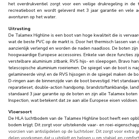
het overdrukventiel zorgt voor een veilige drukregeling in de t
recreatieboot en wordt geleverd met 3 jaar garantie en vele a
avonturen op het water.
Uitrusting
De Talamex Highline is een boot van hoge kwaliteit die is verva
wat de beste PVC op de markt is. Door het thermisch lassen van
aanzienlijk verlengd en worden de naden naadloos. De boten zijn 
hoogwaardige Europese accessoires. Enkele van deze functies zijn
verstelbare aluminium zitbank, RVS hijs- en sleepogen, Bravo han
telescopische aluminium roeiriemen. De spiegel van de boot is 
gelamineerde vinyl en de RVS hijsogen in de spiegel maken de boot 
D-ringen aan de binnenzijde van de boot bevestigd. Het standaa
reparatieset, double-action handpomp, brandstoftankbandje, land
standaard 3 jaar garantie op de boten en zijn alle Talamex boten
Inspection, wat betekent dat ze aan alle Europese eisen voldoen.
Vloersoort
De HLA luchtbodem van de Talamex Highline boot heeft een opbl
bodem krijgt. Dit zorgt voor uitstekende vaar- en roei-eigenscha
voorzien van antislipdelen op de luchtvloer. Dit zorgt voor extra gr
delen voorkomen dat u uitglijdt en helpen u om stabiel en comforta