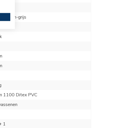
ex
ne storm-grijs
00 DG
k
m
m
g
m 1100 Ditex PVC
wassenen
+ 1