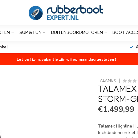
OTEN
SUP & FUN
BUITENBOORDMOTOREN
BOOT ACCE
nkel
A
Let op ! i.v.m. vakantie zijn wij op maandag gesloten !
TALAMEX
TALAMEX 
STORM-G
€1.499,99
I
Talamex Highline HL
luchtbodem en kiel.