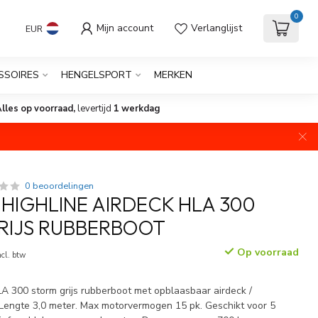
0
Mijn account
Verlanglijst
EUR
SSOIRES
HENGELSPORT
MERKEN
lles op voorraad,
levertijd
1 werkdag
0 beoordelingen
HIGHLINE AIRDECK HLA 300
RIJS RUBBERBOOT
Op voorraad
ncl. btw
A 300 storm grijs rubberboot met opblaasbaar airdeck /
 Lengte 3,0 meter. Max motorvermogen 15 pk. Geschikt voor 5