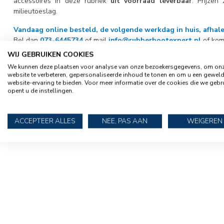
accessoires in deze rubriek
uit voorraad leverbaar
. Prijzen
milieutoeslag.
Vandaag online besteld, de volgende werkdag in huis, afhale
Bel dan
073-6445734
of mail
info@rubberbootexpert.nl
of kom
WIJ GEBRUIKEN COOKIES
SPECIFICATIES
We kunnen deze plaatsen voor analyse van onze bezoekersgegevens, om on
website te verbeteren, gepersonaliseerde inhoud te tonen en om u een gewel
website-ervaring te bieden. Voor meer informatie over de cookies die we gebr
EAN Code
1775517755
opent u de instellingen.
SKU
Handgreep voo
ACCEPTEER ALLES
NEE, PAS AAN
WEIGEREN