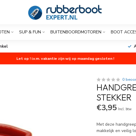
OTEN
SUP & FUN
BUITENBOORDMOTOREN
BOOT ACCE
nkel
A
Let op ! i.v.m. vakantie zijn wij op maandag gesloten !
0 beoo
HANDGRE
STEKKER
€3,95
Incl. btw
Met deze handgreep 
makkelijk en veilig 