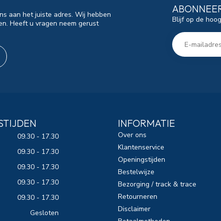
ABONNEER
ns aan het juiste adres. Wij hebben
Blijf op de hoo
en. Heeft u vragen neem gerust
STIJDEN
INFORMATIE
Over ons
09.30 - 17.30
Klantenservice
09.30 - 17.30
Openingstijden
09.30 - 17.30
Bestelwijze
09.30 - 17.30
Bezorging / track & trace
Retourneren
09.30 - 17.30
Disclaimer
Gesloten