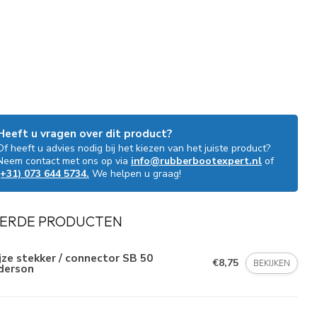
Heeft u vragen over dit product?
Of heeft u advies nodig bij het kiezen van het juiste product?
Neem contact met ons op via
info@rubberbootexpert.nl
of
(+31) 073 644 5734.
We helpen u graag!
ERDE PRODUCTEN
jze stekker / connector SB 50
€8,75
BEKIJKEN
derson