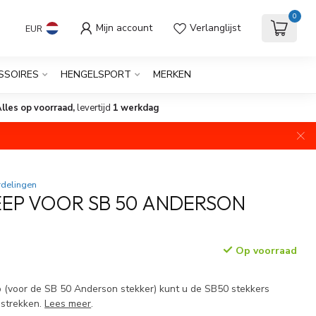
0
Mijn account
Verlanglijst
EUR
SSOIRES
HENGELSPORT
MERKEN
lles op voorraad,
levertijd
1 werkdag
rdelingen
EP VOOR SB 50 ANDERSON
Op voorraad
(voor de SB 50 Anderson stekker) kunt u de SB50 stekkers
lostrekken.
Lees meer
.