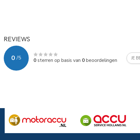
REVIEWS
0
/
5
JE 
0
sterren op basis van
0
beoordelingen