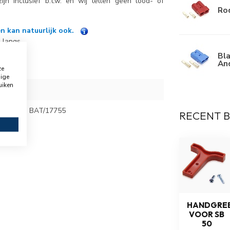
 zijn inclusief b.t.w. en wij tellen geen lood- of
Rod
n kan natuurlijk ook.
 langs.
Bla
An
ze
dige
uiken
r SB50 - BAT/17755
RECENT 
HANDGRE
VOOR SB
50