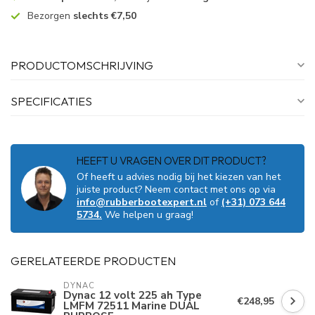
Bezorgen
slechts €7,50
PRODUCTOMSCHRIJVING
SPECIFICATIES
HEEFT U VRAGEN OVER DIT PRODUCT?
Of heeft u advies nodig bij het kiezen van het
juiste product? Neem contact met ons op via
info@rubberbootexpert.nl
of
(+31) 073 644
5734.
We helpen u graag!
GERELATEERDE PRODUCTEN
DYNAC
Dynac 12 volt 225 ah Type
€248,95
LMFM 72511 Marine DUAL