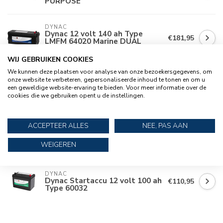
PURPOSE
DYNAC
Dynac 12 volt 140 ah Type
€181,95
LMFM 64020 Marine DUAL
PURPOSE
WIJ GEBRUIKEN COOKIES
We kunnen deze plaatsen voor analyse van onze bezoekersgegevens, om
DYNAC
onze website te verbeteren, gepersonaliseerde inhoud te tonen en om u
Dynac 12 volt 180 ah Type
€215,95
LMFM 68034 Marine DUAL
een geweldige website-ervaring te bieden. Voor meer informatie over de
PURPOSE
cookies die we gebruiken opent u de instellingen.
DYNAC
ACCEPTEER ALLES
NEE, PAS AAN
Dynac 12 volt 120 ah Type
€170,95
LMFM 62034 Marine DUAL
PURPOSE
WEIGEREN
DYNAC
Dynac Startaccu 12 volt 100 ah
€110,95
Type 60032