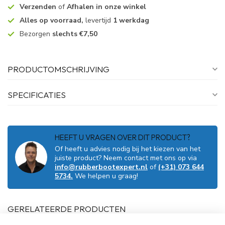
Verzenden
of
Afhalen in onze winkel
Alles op voorraad,
levertijd
1 werkdag
Bezorgen
slechts €7,50
PRODUCTOMSCHRIJVING
SPECIFICATIES
HEEFT U VRAGEN OVER DIT PRODUCT?
Of heeft u advies nodig bij het kiezen van het
juiste product? Neem contact met ons op via
info@rubberbootexpert.nl
of
(+31) 073 644
5734.
We helpen u graag!
GERELATEERDE PRODUCTEN