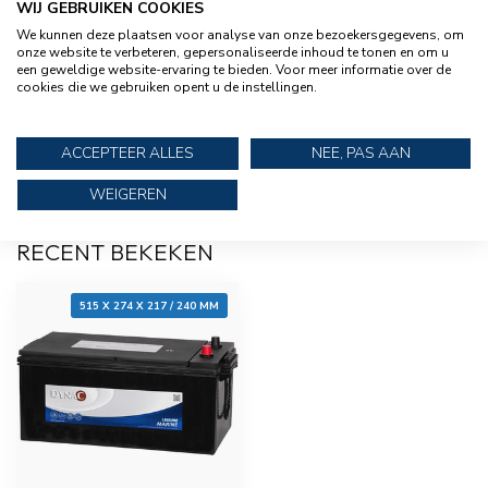
WIJ GEBRUIKEN COOKIES
XENTEQ
Xenteq LBC 512-20S acculader
€221,95
We kunnen deze plaatsen voor analyse van onze bezoekersgegevens, om
12 volt 20 A
onze website te verbeteren, gepersonaliseerde inhoud te tonen en om u
een geweldige website-ervaring te bieden. Voor meer informatie over de
cookies die we gebruiken opent u de instellingen.
XENTEQ
Xenteq LBC 512-20XTR
€246,95
acculader 12v 20A (waterdicht)
ACCEPTEER ALLES
NEE, PAS AAN
WEIGEREN
RECENT BEKEKEN
515 X 274 X 217 / 240 MM