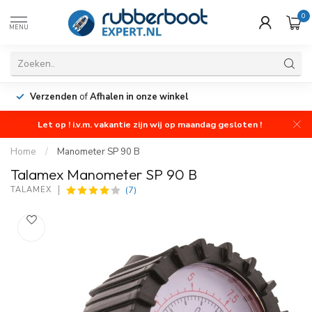
0
MENU
Verzenden
of
Afhalen in onze winkel
Let op ! i.v.m. vakantie zijn wij op maandag gesloten !
Home
/
Manometer SP 90 B
Talamex Manometer SP 90 B
(7)
TALAMEX