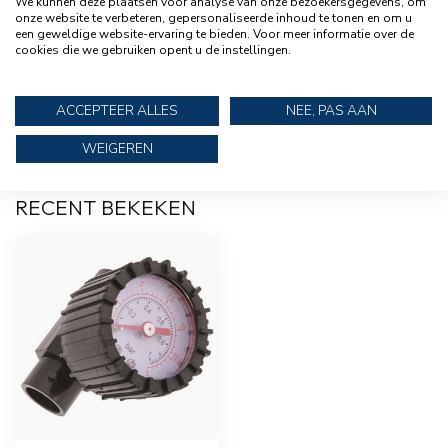
€5,95
We kunnen deze plaatsen voor analyse van onze bezoekersgegevens, om
opblaasboot met bajonet
onze website te verbeteren, gepersonaliseerde inhoud te tonen en om u
sluiting
een geweldige website-ervaring te bieden. Voor meer informatie over de
cookies die we gebruiken opent u de instellingen.
SCOPREGA
Scoprega Handpomp Boot 4 Alu
€34,95
Red
ACCEPTEER ALLES
NEE, PAS AAN
WEIGEREN
RECENT BEKEKEN