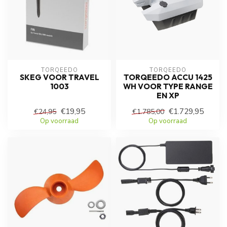
TORQEEDO
TORQEEDO
SKEG VOOR TRAVEL
TORQEEDO ACCU 1425
1003
WH VOOR TYPE RANGE
EN XP
€19,95
€1.729,95
€24,95
€1.785,00
Op voorraad
Op voorraad