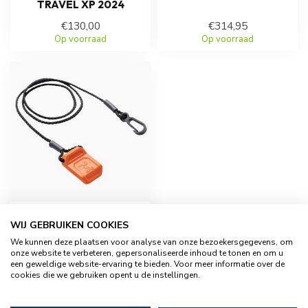
TRAVEL XP 2024
€130,00
€314,95
Op voorraad
Op voorraad
TORQEEDO
WIJ GEBRUIKEN COOKIES
MAGNEETSLEUTEL
VOOR DE TORQEEDO
We kunnen deze plaatsen voor analyse van onze bezoekersgegevens, om
TRAVEL 2024
onze website te verbeteren, gepersonaliseerde inhoud te tonen en om u
een geweldige website-ervaring te bieden. Voor meer informatie over de
€24,95
cookies die we gebruiken opent u de instellingen.
Op voorraad