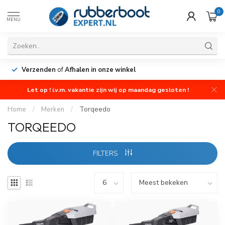
0
MENU
Verzenden
of
Afhalen in onze winkel
Let op ! i.v.m. vakantie zijn wij op maandag gesloten !
Home
/
Merken
/
Torqeedo
TORQEEDO
FILTERS