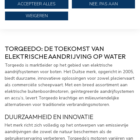
ACCEPTEER ALLES
NEE, PAS AAN
Toon
1
-
11
van 11
WEIGEREN
TORQEEDO: DE TOEKOMST VAN
ELEKTRISCHE AANDRIJVING OP WATER
Torqeedo is marktleider op het gebied van elektrische
aandrijfsystemen voor boten. Het Duitse merk, opgericht in 2005,
biedt duurzame, innovatieve oplossingen voor zowel pleziervaart
als commerciële scheepvaart. Met een breed assortiment aan
elektrische buitenboordmotoren, geïntegreerde aandrijfsystemen
en accu’s, levert Torqeedo krachtige en milieuvriendelijke
alternatieven voor traditionele verbrandingsmotoren.
DUURZAAMHEID EN INNOVATIE
Het merk richt zich volledig op het ontwerpen van emissievrije
aandrijvingen die zowel de natuur beschermen als de
gebruikerservaring verbeteren.
Torqeedo’s
motoren variëren van