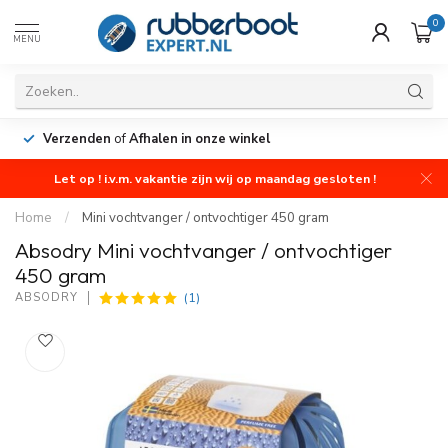
0
MENU
Verzenden
of
Afhalen in onze winkel
Let op ! i.v.m. vakantie zijn wij op maandag gesloten !
Home
/
Mini vochtvanger / ontvochtiger 450 gram
Absodry Mini vochtvanger / ontvochtiger
450 gram
(1)
ABSODRY