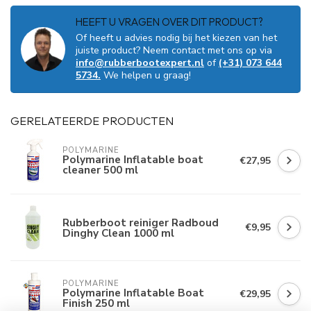
HEEFT U VRAGEN OVER DIT PRODUCT?
Of heeft u advies nodig bij het kiezen van het
juiste product? Neem contact met ons op via
info@rubberbootexpert.nl
of
(+31) 073 644
5734.
We helpen u graag!
GERELATEERDE PRODUCTEN
POLYMARINE
Polymarine Inflatable boat
€27,95
cleaner 500 ml
Rubberboot reiniger Radboud
€9,95
Dinghy Clean 1000 ml
POLYMARINE
Polymarine Inflatable Boat
€29,95
Finish 250 ml