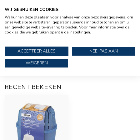
WIJ GEBRUIKEN COOKIES
We kunnen deze plaatsen voor analyse van onze bezoekersgegevens, om
TALAMEX
€15,95
Talamex 5 liter antivries voor
onze website te verbeteren, gepersonaliseerde inhoud te tonen en om u
€15,95
motor, pompen, tanks en toilet
een geweldige website-ervaring te bieden. Voor meer informatie over de
cookies die we gebruiken opent u de instellingen.
TALAMEX
ACCEPTEER ALLES
NEE, PAS AAN
Talamex Luiwagen / borstel met
€13,95
Fiber vezel
WEIGEREN
RECENT BEKEKEN