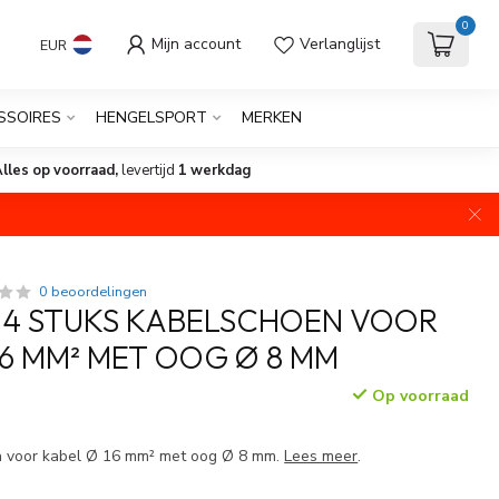
0
Mijn account
Verlanglijst
EUR
SSOIRES
HENGELSPORT
MERKEN
lles op voorraad,
levertijd
1 werkdag
0 beoordelingen
 4 STUKS KABELSCHOEN VOOR
16 MM² MET OOG Ø 8 MM
Op voorraad
n voor kabel Ø 16 mm² met oog Ø 8 mm.
Lees meer
.