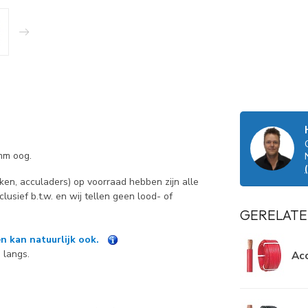
mm oog.
n, acculaders) op voorraad hebben zijn alle
inclusief b.t.w. en wij tellen geen lood- of
GERELATE
n kan natuurlijk ook.
 langs.
Ac