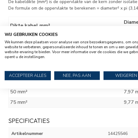
De kabeldikte (mm²) is de oppervlakte van de kern zonder isolati
De formule om de oppervlakte te berekenen = diameter² x pi (3,14)
Diame
Dikte kabel mm²
de ko
WIJ GEBRUIKEN COOKIES
6 mm²
2,76 
We kunnen deze plaatsen voor analyse van onze bezoekersgegevens, om on
website te verbeteren, gepersonaliseerde inhoud te tonen en om u een gewel
10 mm²
3,56 
website-ervaring te bieden. Voor meer informatie over de cookies die we gebr
opent u de instellingen.
16 mm²
4,51 
25 mm²
5,64 
ACCEPTEER ALLES
NEE, PAS AAN
WEIGEREN
35 mm²
6,67 
50 mm²
7,97 
75 mm²
9,77 
SPECIFICATIES
Artikelnummer
14425546