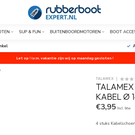
OTEN
SUP & FUN
BUITENBOORDMOTOREN
BOOT ACCE
nkel
A
Let op ! i.v.m. vakantie zijn wij op maandag gesloten !
m
TALAMEX
TALAMEX
KABEL Ø 
€3,95
Incl. btw
4 stuks Kabelschoe