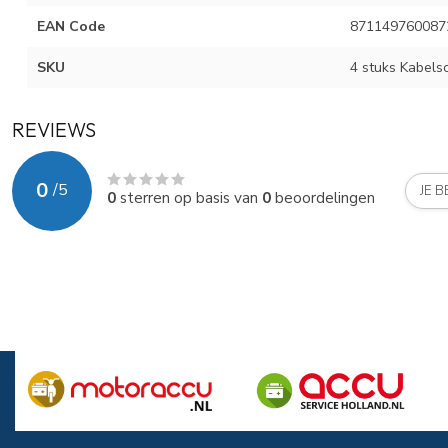
EAN Code
871149760087
SKU
4 stuks Kabels
REVIEWS
0
/
5
JE 
0
sterren op basis van
0
beoordelingen