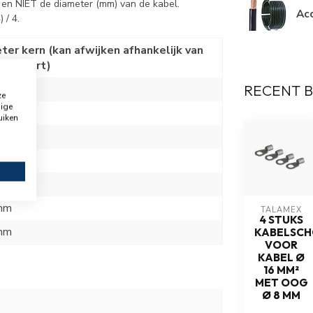
e en NIET de diameter (mm) van de kabel.
Ac
 / 4.
ter kern (kan afwijken afhankelijk van
persoort)
RECENT 
mm
ze
dige
mm
uiken
mm
mm
mm
mm
TALAMEX
4 STUKS
mm
KABELSC
VOOR
KABEL Ø
16 MM²
MET OOG
Ø 8 MM