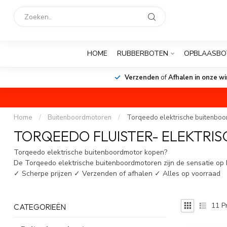
HOME
RUBBERBOTEN
OPBLAASBO
Verzenden
of
Afhalen in onze wi
Home
/
Buitenboordmotoren
/
Torqeedo elektrische buitenbo
TORQEEDO FLUISTER- ELEKTRI
Torqeedo elektrische buitenboordmotor kopen?
De Torqeedo elektrische buitenboordmotoren zijn de sensatie op 
✓ Scherpe prijzen ✓ Verzenden of afhalen ✓ Alles op voorraad
11
P
CATEGORIEËN