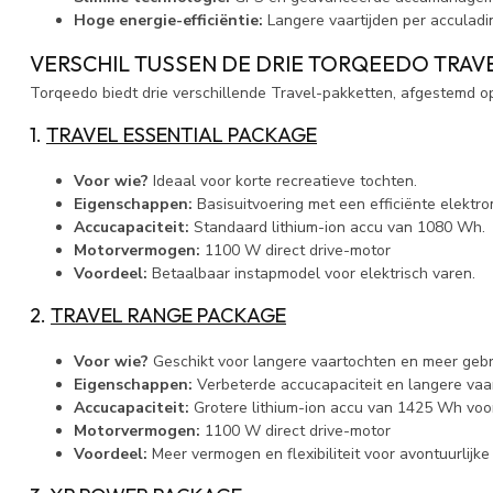
Hoge energie-efficiëntie:
Langere vaartijden per acculadi
VERSCHIL TUSSEN DE DRIE TORQEEDO TRAV
Torqeedo biedt drie verschillende Travel-pakketten, afgestemd o
1.
TRAVEL ESSENTIAL PACKAGE
Voor wie?
Ideaal voor korte recreatieve tochten.
Eigenschappen:
Basisuitvoering met een efficiënte elektr
Accucapaciteit:
Standaard lithium-ion accu van 1080 Wh.
Motorvermogen:
1100 W direct drive-motor
Voordeel:
Betaalbaar instapmodel voor elektrisch varen.
2.
TRAVEL RANGE PACKAGE
Voor wie?
Geschikt voor langere vaartochten en meer geb
Eigenschappen:
Verbeterde accucapaciteit en langere vaar
Accucapaciteit:
Grotere lithium-ion accu van 1425 Wh voor
Motorvermogen:
1100 W direct drive-motor
Voordeel:
Meer vermogen en flexibiliteit voor avontuurlijke