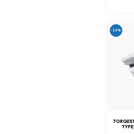
-10%
TORQEED
TYPE