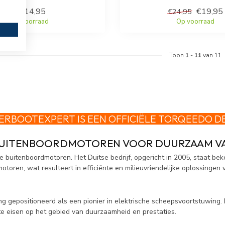
€314,95
€19,95
€24,95
Op voorraad
Op voorraad
Toon
1
-
11
van 11
ERBOOTEXPERT IS EEN OFFICIËLE
TORQEEDO
D
 BUITENBOORDMOTOREN VOOR DUURZAAM V
 buitenboordmotoren. Het Duitse bedrijf, opgericht in 2005, staat be
oren, wat resulteert in efficiënte en milieuvriendelijke oplossingen 
ing gepositioneerd als een pionier in elektrische scheepsvoortstuwing.
e eisen op het gebied van duurzaamheid en prestaties.