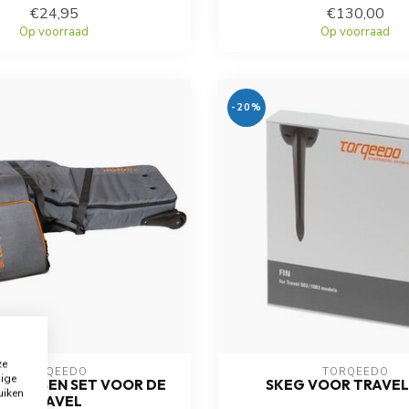
€24,95
€130,00
Op voorraad
Op voorraad
-20%
ze
TORQEEDO
TORQEEDO
dige
E TASSEN SET VOOR DE
SKEG VOOR TRAVEL
uiken
TRAVEL