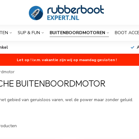
TEN
SUP & FUN
BUITENBOORDMOTOREN
BOOT ACCE
nkel
A
Let op ! i.v.m. vakantie zijn wij op maandag gesloten !
ordmotor
SCHE BUITENBOORDMOTOR
het gebied van geruisloos varen, wel de power maar zonder geluid.
roducten