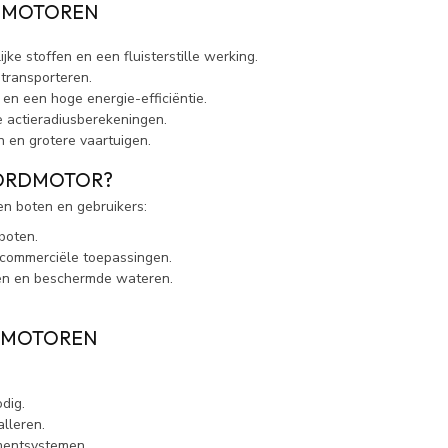
DMOTOREN
ke stoffen en een fluisterstille werking.
transporteren.
en een hoge energie-efficiëntie.
 actieradiusberekeningen.
n en grotere vaartuigen.
OORDMOTOR?
en boten en gebruikers:
boten.
 commerciële toepassingen.
eren en beschermde wateren.
DMOTOREN
odig.
lleren.
entsystemen.