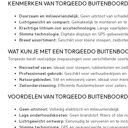
KENMERKEN VAN TORQEEDO BUITENBOOR
Duurzaam en milieuvriendelijk:
Geen uitstoot van schadelij
Lichtgewicht en compact:
Gemakkelijk te monteren en te 
Krachtige lithium-ion accutechnologie:
Lange vaartijden 
Slimme technologie:
Digitale displays en GPS-gebaseerde
Breed assortiment:
Geschikt voor kleine sloepen, zeilbote
WAT KUN JE MET EEN TORQEEDO BUITENB
Torqeedo biedt veelzijdige toepassingen voor verschillende soort
Recreatief varen:
Ideaal voor sloepen, rubberboten en zeil
Professioneel gebruik:
Geschikt voor verhuurbedrijven en
Natuurgebieden:
Stil en emissievrij varen, ideaal voor m
Zeilondersteuning:
Efficiënte fluistermotoren voor zeilers.
VOORDELEN VAN TORQEEDO BUITENBOOR
Geen uitstoot:
Volledig elektrisch en milieuvriendelijk.
Lage onderhoudskosten:
Geen brandstof, filters of olie n
Lichtgewicht ontwerp:
Eenvoudig te vervoeren en te insta
Slimme technologie:
GPS en geavanceerde accumanagem