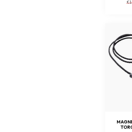
€1
MAGNE
TORQ