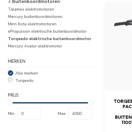
Buitenboordmotoren
Talamex elektromotoren
Mercury buitenboordmotoren
Minn Kota elektromotoren
ePropulsion elektrische buitenboordmotor
Torqeedo elektrische buitenboordmotor
Mercury Avator elektromotor
MERKEN
Alle merken
Torqeedo
PRIJS
TORQEE
PAC
Min
Max
BUITE
110