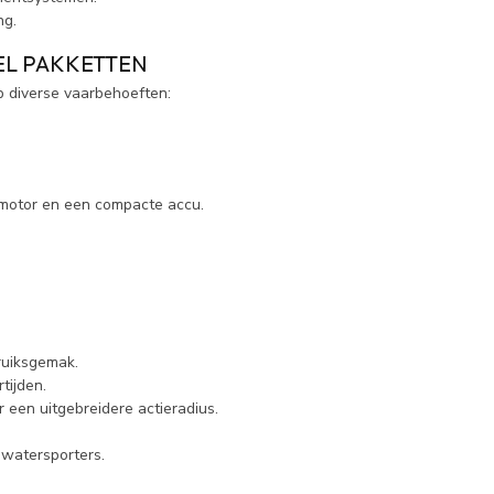
ng.
EL PAKKETTEN
p diverse vaarbehoeften:
omotor en een compacte accu.
ruiksgemak.
tijden.
 een uitgebreidere actieradius.
 watersporters.